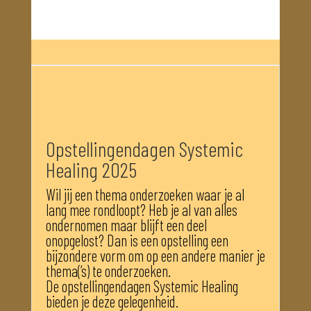
Opstellingendagen Systemic
Healing 2025
Wil jij een thema onderzoeken waar je al
lang mee rondloopt? Heb je al van alles
ondernomen maar blijft een deel
onopgelost? Dan is een opstelling een
bijzondere vorm om op een andere manier je
thema(‘s) te onderzoeken.
De opstellingendagen Systemic Healing
bieden je deze gelegenheid.